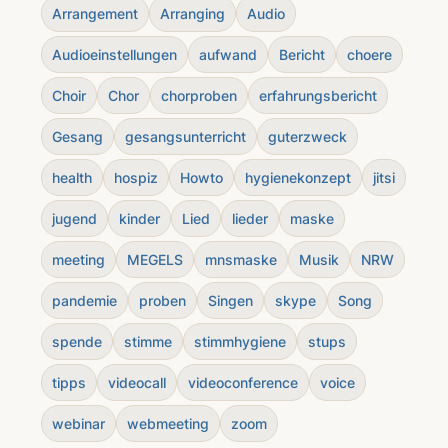
Arrangement
Arranging
Audio
Audioeinstellungen
aufwand
Bericht
choere
Choir
Chor
chorproben
erfahrungsbericht
Gesang
gesangsunterricht
guterzweck
health
hospiz
Howto
hygienekonzept
jitsi
jugend
kinder
Lied
lieder
maske
meeting
MEGELS
mnsmaske
Musik
NRW
pandemie
proben
Singen
skype
Song
spende
stimme
stimmhygiene
stups
tipps
videocall
videoconference
voice
webinar
webmeeting
zoom