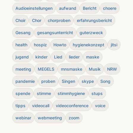
Audioeinstellungen
aufwand
Bericht
choere
Choir
Chor
chorproben
erfahrungsbericht
Gesang
gesangsunterricht
guterzweck
health
hospiz
Howto
hygienekonzept
jitsi
jugend
kinder
Lied
lieder
maske
meeting
MEGELS
mnsmaske
Musik
NRW
pandemie
proben
Singen
skype
Song
spende
stimme
stimmhygiene
stups
tipps
videocall
videoconference
voice
webinar
webmeeting
zoom